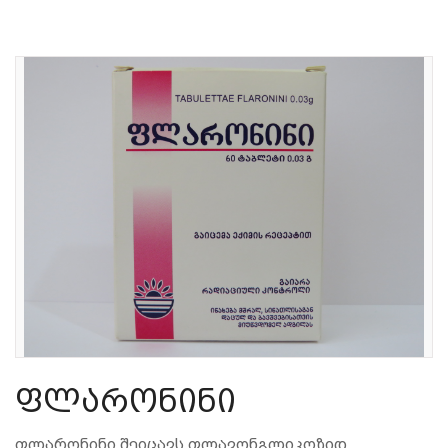
Ფლარონინი
ფლარონინი შეიცავს ფლავონგლიკოზიდ