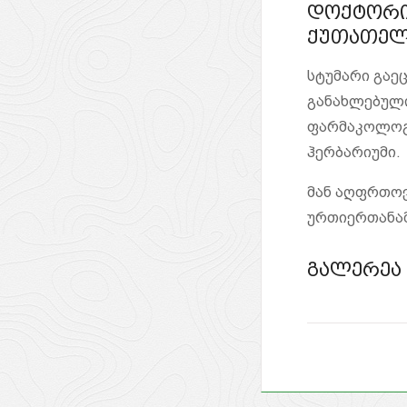
დოქტორი 
ქუთათელა
სტუმარი გაე
განახლებულ
ფარმაკოლოგი
ჰერბარიუმი.
მან აღფრთოვ
ურთიერთანა
გალერეა